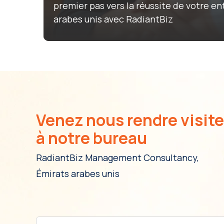
premier pas vers la réussite de votre en
arabes unis avec RadiantBiz
Venez nous rendre visite
à notre bureau
RadiantBiz Management Consultancy,
Émirats arabes unis