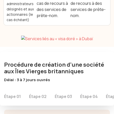
cas de recours à
de recours à des
administrateurs
désignés et aux
des services de
services de prête-
actionnaires (le
prête-nom.
nom.
cas échéant)
Procédure de création d'une société
aux Îles Vierges britanniques
Délai : 3 à 7 jours ouvrés
Étape 01
Étape 02
Étape 03
Étape 04
Éta