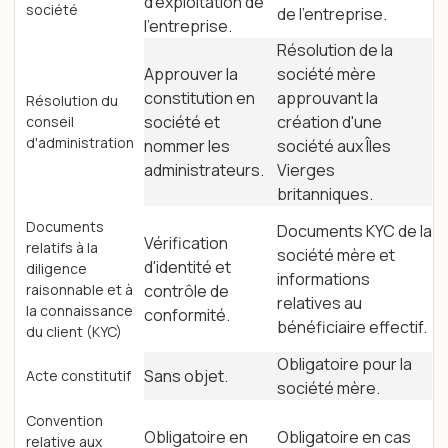
d'exploitation de
société
de l'entreprise.
l'entreprise.
Résolution de la
Approuver la
société mère
constitution en
approuvant la
Résolution du
société et
création d'une
conseil
d'administration
nommer les
société aux Îles
administrateurs.
Vierges
britanniques.
Documents
Documents KYC de la
Vérification
relatifs à la
société mère et
d'identité et
diligence
informations
raisonnable et à
contrôle de
relatives au
la connaissance
conformité.
bénéficiaire effectif.
du client (KYC)
Obligatoire pour la
Sans objet.
Acte constitutif
société mère.
Convention
Obligatoire en
Obligatoire en cas
relative aux