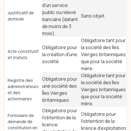
d'un service
public ou relevé
Justificatif de
Sans objet.
domicile
bancaire (datant
de moins de 3
mois).
Obligatoire tant pour
Obligatoire pour
la société des îles
Acte constitutif
la création d'une
Vierges britanniques
et statuts
société.
que pour la société
mère.
Obligatoire tant pour
Obligatoire pour
Registre des
la société des îles
une société des
administrateurs
Vierges britanniques
et des
Îles Vierges
que pour la société
actionnaires
britanniques.
mère.
Obligatoire pour
Obligatoire pour
Formulaire de
l'obtention de la
l'obtention de la
demande de
licence
constitution en
licence d'exploitation