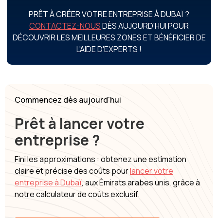
PRÊT À CRÉER VOTRE ENTREPRISE À DUBAÏ ?
CONTACTEZ-NOUS
DÈS AUJOURD'HUI POUR
DÉCOUVRIR LES MEILLEURES ZONES ET BÉNÉFICIER DE
L'AIDE D'EXPERTS !
Commencez dès aujourd'hui
Prêt à lancer votre
entreprise ?
Fini les approximations : obtenez une estimation
claire et précise des coûts pour
lancer votre
entreprise à Dubaï
, aux Émirats arabes unis, grâce à
notre calculateur de coûts exclusif.