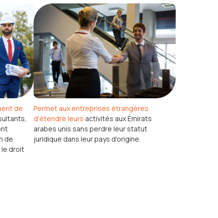
Permet aux entreprises étrangères
ment de
d'étendre leurs
activités aux Émirats
ultants,
arabes unis sans perdre leur statut
ont
juridique dans leur pays d'origine.
on de
 le droit