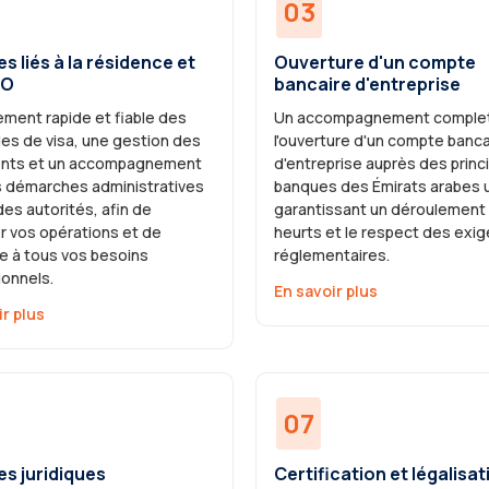
03
s liés à la résidence et
Ouverture d'un compte
RO
bancaire d'entreprise
ement rapide et fiable des
Un accompagnement complet
s de visa, une gestion des
l'ouverture d'un compte banca
nts et un accompagnement
d'entreprise auprès des princ
s démarches administratives
banques des Émirats arabes u
es autorités, afin de
garantissant un déroulement
er vos opérations et de
heurts et le respect des exi
e à tous vos besoins
réglementaires.
ionnels.
En savoir plus
ir plus
07
es juridiques
Certification et légalisat