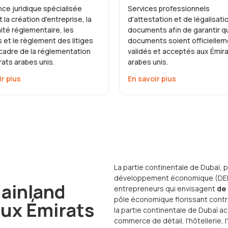
ce juridique spécialisée
Services professionnels
 la création d'entreprise, la
d'attestation et de légalisati
ité réglementaire, les
documents afin de garantir q
 et le règlement des litiges
documents soient officiellem
 cadre de la réglementation
validés et acceptés aux Émir
ats arabes unis.
arabes unis.
ir plus
En savoir plus
La partie continentale de Dubaï, 
développement économique (DED), 
Mainland
entrepreneurs qui envisagent
de 
pôle économique florissant contri
aux Émirats
la partie continentale de Dubaï a
commerce de détail, l'hôtellerie, l