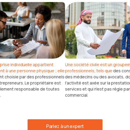
rise individuelle appartient
Une société civile est un groupe
nt à une personne physique ; elle
professionnels, tels que
des cons
t choisie par des professionnels
des médecins ou des avocats, d
repreneurs. Le propriétaire est
l'activité est axée sur la prestati
lement responsable de toutes
services et qui n'est pas régie par
.
commercial.
Parlez à un expert