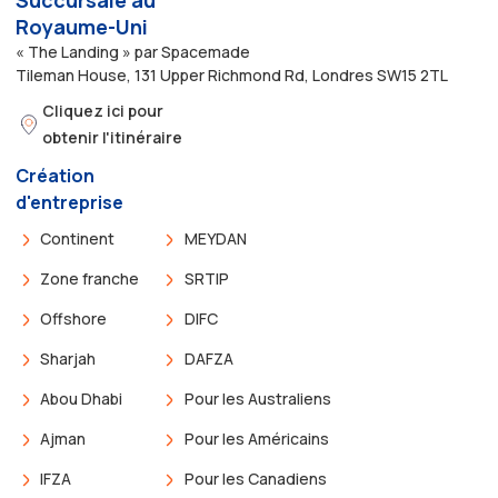
Succursale au
Royaume-Uni
« The Landing » par Spacemade
Tileman House, 131 Upper Richmond Rd, Londres SW15 2TL
Cliquez ici pour
obtenir l'itinéraire
Création
d'entreprise
Continent
MEYDAN
Zone franche
SRTIP
Offshore
DIFC
Sharjah
DAFZA
Abou Dhabi
Pour les Australiens
Ajman
Pour les Américains
IFZA
Pour les Canadiens