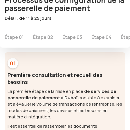
passerelle de paiement
Délai : de 11 à 25 jours
Étape 01
Étape 02
Étape 03
Étape 04
Éta
01
Première consultation et recueil des
besoins
La première étape de la mise en place
de services de
passerelle de paiement à Dubaï
consiste à examiner
et à évaluer le volume de transactions de l'entreprise, les
modes de paiement, les devises et les besoins en
matière d'intégration.
Il est essentiel de rassembler les documents