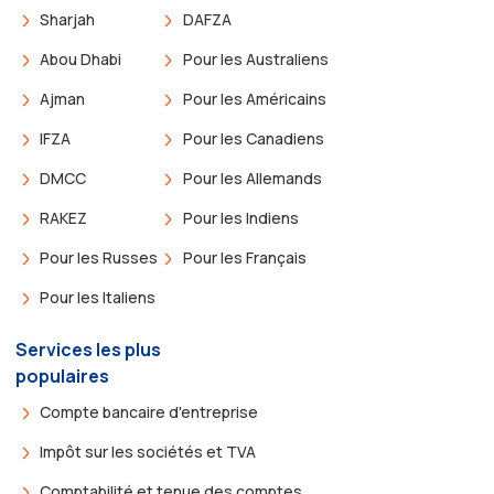
Sharjah
DAFZA
Abou Dhabi
Pour les Australiens
Ajman
Pour les Américains
IFZA
Pour les Canadiens
DMCC
Pour les Allemands
RAKEZ
Pour les Indiens
Pour les Russes
Pour les Français
Pour les Italiens
Services les plus
populaires
Compte bancaire d'entreprise
Impôt sur les sociétés et TVA
Comptabilité et tenue des comptes