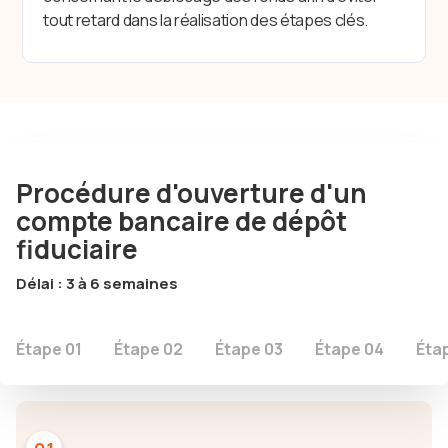
tout retard dans la réalisation des étapes clés.
Procédure d'ouverture d'un
compte bancaire de dépôt
fiduciaire
Délai : 3 à 6 semaines
Étape 01
Étape 02
Étape 03
Étape 04
Éta