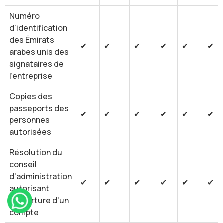
Numéro
d'identification
des Émirats
✔
✔
✔
✔
✔
✔
arabes unis des
signataires de
l'entreprise
Copies des
passeports des
✔
✔
✔
✔
✔
✔
personnes
autorisées
Résolution du
conseil
d'administration
✔
✔
✔
✔
✔
✔
autorisant
l'ouverture d'un
compte