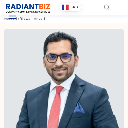
FR
Accueil
/
Rizwan Ansari